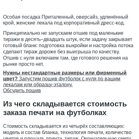
Особая посадка
Приталенный, оверсайз, удлинённый
крой, женские лекала под корпоративный дресс-код.
Принципиально не запускаем отшив под маленькие
тиражи в десять–двадцать штук, если задачу закрывает
готовый бланк: подготовка выкройки и настройка потока
сделают тираж дороже без выигрыша по качеству.
Отшив с нуля включаем там, где готового решения на
рынке просто нет.
Нужны нестандартные размеры или фирменный
цвет?
Запустим пошив футболок с нуля по вашим
лекалам или образцу-эталону.
Обсудить пошив
Из чего складывается стоимость
заказа печати на футболках
Стоимость складывается из четырёх составляющих:
модель и состав бланка, технология печати, количество
цветов и площадь принта, тираж. Окончательную смету