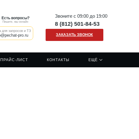
Звоните с 09:00 до 19:00
Есть вопросы?
Пишите, мы онлайн
8 (812) 501-84-53
 для запросов и ТЗ
ЗАКАЗАТЬ ЗВОНОК
o@pechat-pro.ru
ПРАЙС-ЛИСТ
КОНТАКТЫ
ЕЩЁ
Наши клиенты
Печать на сумках шопперах
Сигнальные жилеты
Отзывы о нашей компании
Печать на кружках
Сигнальная одежда
Вакансии
Печать на ткани/крое
Спецодежда
FAQ
Печать логотипа
Рабочая форма
Каски